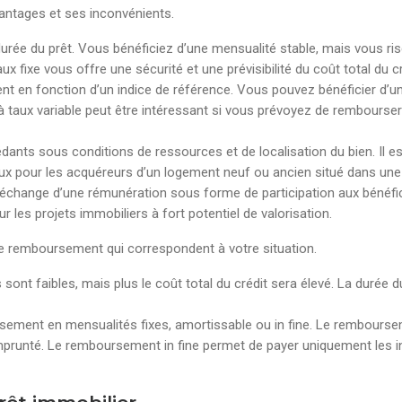
vantages et ses inconvénients.
a durée du prêt. Vous bénéficiez d’une mensualité stable, mais vous ri
aux fixe vous offre une sécurité et une prévisibilité du coût total du cr
ment en fonction d’un indice de référence. Vous pouvez bénéficier d’un
 à taux variable peut être intéressant si vous prévoyez de rembourser
dants sous conditions de ressources et de localisation du bien. Il 
tageux pour les acquéreurs d’un logement neuf ou ancien situé dans un
n échange d’une rémunération sous forme de participation aux bénéfic
r les projets immobiliers à fort potentiel de valorisation.
 de remboursement qui correspondent à votre situation.
és sont faibles, mais plus le coût total du crédit sera élevé. La dur
sement en mensualités fixes, amortissable ou in fine. Le rembourse
prunté. Le remboursement in fine permet de payer uniquement les int