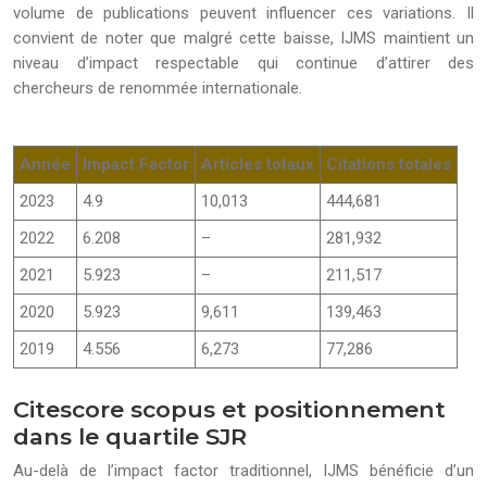
volume de publications peuvent influencer ces variations. Il
convient de noter que malgré cette baisse, IJMS maintient un
niveau d’impact respectable qui continue d’attirer des
chercheurs de renommée internationale.
Année
Impact Factor
Articles totaux
Citations totales
2023
4.9
10,013
444,681
2022
6.208
–
281,932
2021
5.923
–
211,517
2020
5.923
9,611
139,463
2019
4.556
6,273
77,286
Citescore scopus et positionnement
dans le quartile SJR
Au-delà de l’impact factor traditionnel, IJMS bénéficie d’un