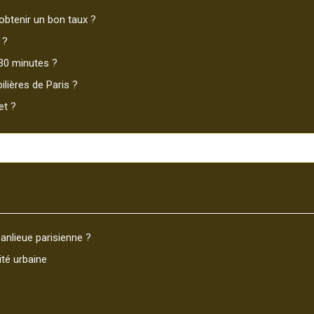
obtenir un bon taux ?
 ?
30 minutes ?
lières de Paris ?
et ?
nlieue parisienne ?
ité urbaine