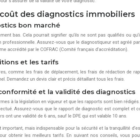
r s’assurer de la validité de votre diagnostic.
 coût des diagnostics immobiliers
nostics bon marché
 bas. Cela pourrait signifier qu’ils ne sont pas qualifiés ou qu’ils 
n professionnelle. Assurez-vous que le diagnostiqueur est agréé pa
isme accrédité par le COFRAC (Comité français d’accréditation).
tions et les tarifs
res, comme les frais de déplacement, les frais de rédaction de r
l. Demandez un devis clair et précis détaillant tous les frais.
conformité et la validité des diagnostics
ormes à la législation en vigueur et que les rapports sont bien rédigé
fectué. Assurez-vous que le rapport de diagnostic est complet et c
rs ont une validité de 6 ans, sauf le DPE qui est valable 10 ans.
mportant, mais indispensable pour la sécurité et la tranquillité d’es
ur obtenir les meilleurs tarifs. En suivant nos conseils, vous pou