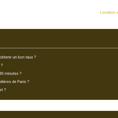
Location v
obtenir un bon taux ?
 ?
30 minutes ?
lières de Paris ?
et ?