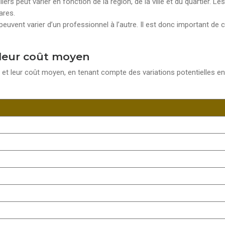
ers peut varier en fonction de la région, de la ville et du quartier. L
ares.
euvent varier d’un professionnel à l’autre. Il est donc important de 
t leur coût moyen
e et leur coût moyen, en tenant compte des variations potentielles e